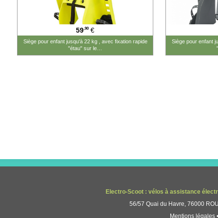
,90
59
€
Siège pour enfant jusqu'à 22 kg , avec fixation rapide
Siège pour enfant ju
"étau" sur le…
Electro-Scoot : vélos à assistance élect
56/57 Quai du Havre, 76000 ROUE
Mentions légales