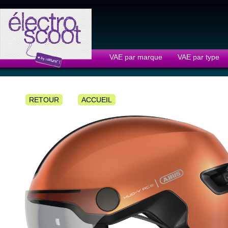
Panneau de gestion des cookies
VAE par marque
VAE par type
RETOUR
ACCUEIL